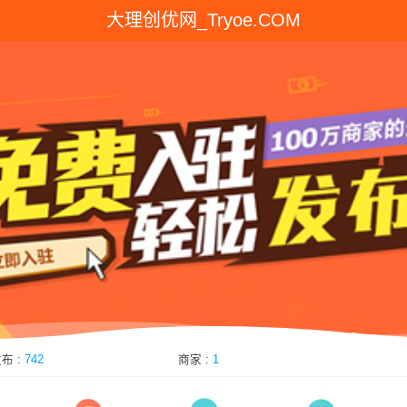
大理创优网_Tryoe.COM
优分类目录
布 :
742
商家 :
1