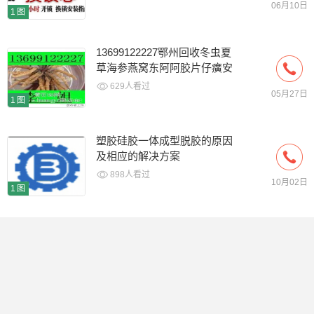
06月10日
1图
13699122227鄂州回收冬虫夏
草海参燕窝东阿阿胶片仔癀安
宫牛黄丸
629人看过
05月27日
1图
塑胶硅胶一体成型脱胶的原因
及相应的解决方案
898人看过
10月02日
1图