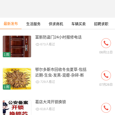
最新发布
生活服务
供求商机
车辆买卖
招聘求职
富新防盗门24小时报修电话
673人看过
08月11日
1图
鄂尔多斯市回收冬虫夏草-包括
近期-生虫-发黑-混瘪-杂碎-断
条草
729人看过
07月26日
1图
葛店大湾开锁换锁
618人看过