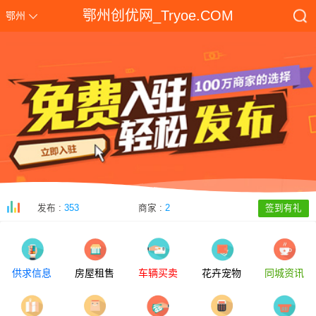
鄂州创优网_Tryoe.COM
鄂州
发布 :
353
商家 :
2
签到有礼
供求信息
房屋租售
车辆买卖
花卉宠物
同城资讯