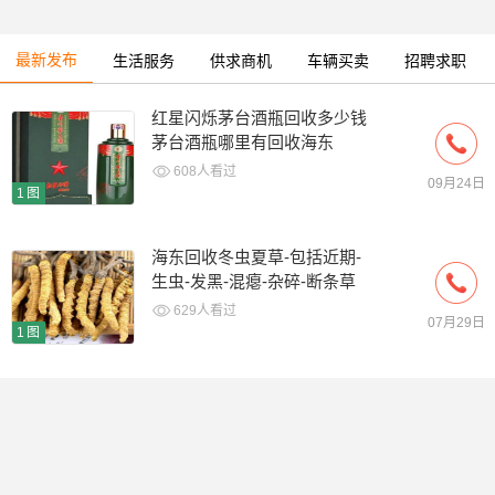
最新发布
生活服务
供求商机
车辆买卖
招聘求职
红星闪烁茅台酒瓶回收多少钱
茅台酒瓶哪里有回收海东
608人看过
09月24日
1图
海东回收冬虫夏草-包括近期-
生虫-发黑-混瘪-杂碎-断条草
629人看过
07月29日
1图