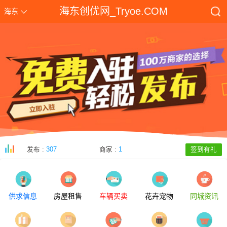
海东创优网_Tryoe.COM
海东
发布 :
307
商家 :
1
签到有礼
供求信息
房屋租售
车辆买卖
花卉宠物
同城资讯