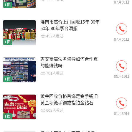
07月01日
1图
淮南市高价上门回收15年 30年
50年 80年茅台酒瓶
452人看过
07月01日
1图
吉安富猫法务督导如何合作真
的能赚钱吗
701人看过
05月19日
1图
黄金回收价格首饰足金手镯旧
黄金项链手镯戒指铂金钻石
603人看过
01月30日
1图