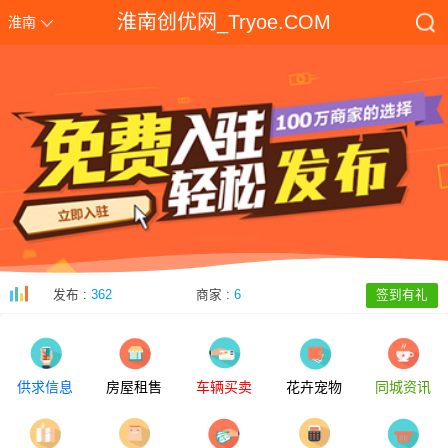
淮南创优网_Tryoe.COM
淮南
发布 :
362
商家 :
6
签到有礼
供求信息
房屋租售
车辆买卖
花卉宠物
同城资讯