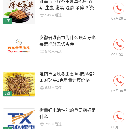
淮南市回收冬虫夏草-包括近
期-生虫-发黑-混瘪-杂碎-断条
草
549人看过
07月28日
1图
安徽省淮南市为什么咬着牙也
要选择外卖优惠券
570人看过
06月03日
淮南市回收冬虫夏草 按规格2
条3根4头1克重量计算价格
633人看过
05月08日
1图
衡量锂电池性能的重要指标是
什么
795人看过
08月11日