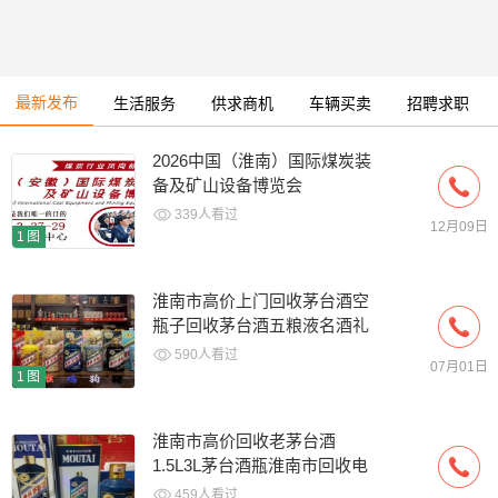
最新发布
生活服务
供求商机
车辆买卖
招聘求职
2026中国（淮南）国际煤炭装
备及矿山设备博览会
339人看过
12月09日
1图
淮南市高价上门回收茅台酒空
瓶子回收茅台酒五粮液名酒礼
品冬虫夏草
590人看过
07月01日
1图
淮南市高价回收老茅台酒
1.5L3L茅台酒瓶淮南市回收电
话
459人看过