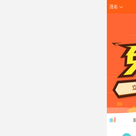
茂名
创
发