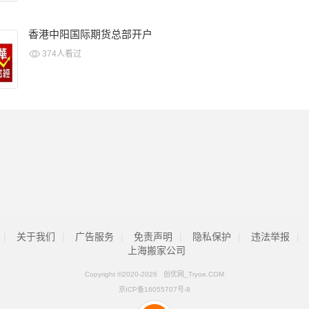
香港中阳国际期货总部开户
374人看过
|
关于我们
|
广告服务
|
免责声明
|
隐私保护
|
违法举报
|
上海搬家公司
Copyright ©2020-
2026 创优网_Tryoe.COM
京ICP备16055707号-8