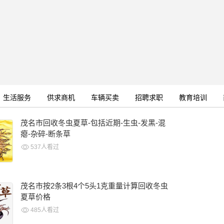
直公办义务教育学校招生管理平台xyzs.yixx.cn
[2024-05-29]
生活服务
供求商机
车辆买卖
招聘求职
教育培训
茂名市回收冬虫夏草-包括近期-生虫-发黑-混
瘪-杂碎-断条草
537人看过
茂名市按2条3根4个5头1克重量计算回收冬虫
夏草价格
485人看过