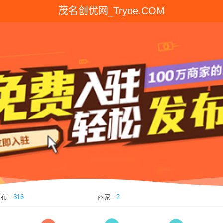
茂名创优网_Tryoe.COM
优分类目录
布 :
316
商家 :
2