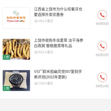
江西省上饶市为什么咬着牙也
要选择外卖优惠券
491人看过
06月05日
上饶市收购冬虫夏草 淡干海参
白燕窝 整根鹿茸等礼品
522人看过
05月25日
1图
VS厂欧米茄幽灵党007复刻手
表评测(2022年更新)
720人看过
09月14日
1图