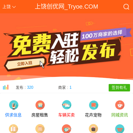
上饶创优网_Tryoe.COM
上饶
发布 :
320
商家 :
1
签到有礼
供求信息
房屋租售
车辆买卖
花卉宠物
同城资讯