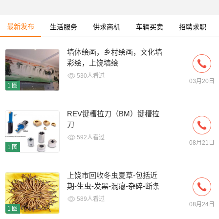
最新发布
生活服务
供求商机
车辆买卖
招聘求职
墙体绘画，乡村绘画，文化墙
彩绘，上饶墙绘
530人看过
03月20日
1图
REV键槽拉刀（BM）键槽拉
刀
592人看过
08月21日
1图
上饶市回收冬虫夏草-包括近
期-生虫-发黑-混瘪-杂碎-断条
草
589人看过
08月24日
1图