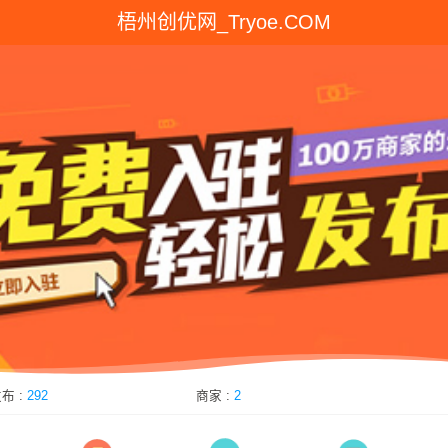
梧州创优网_Tryoe.COM
优分类目录
布 :
292
商家 :
2