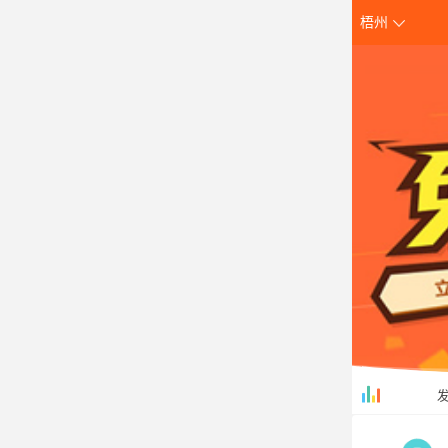
梧州
创
发