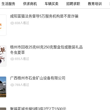
生活服务
供求商机
车辆买卖
招聘求职
教育培训
咸阳富猫法务督导5万服务机构是不是诈骗
838人看过
梧州市回收25克60克250克整盒包或散装礼品
冬虫夏草
655人看过
广西梧州市石金矿山设备有限公司
769人看过
聚福茗城步梯5楼3房2厅2卫1500元